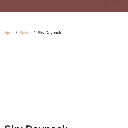
Hopp
til
innholdet
Hjem
\
Sekker
\
Sky Daypack