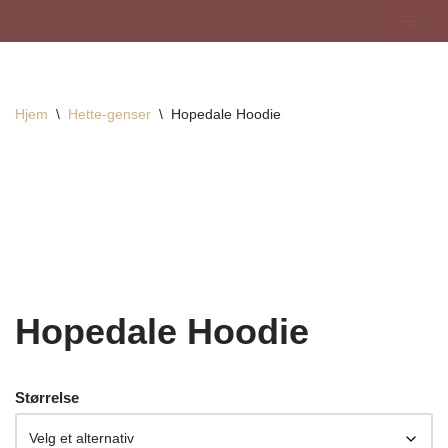
Hopp
til
innholdet
Hjem
\
Hette-genser
\
Hopedale Hoodie
Hopedale Hoodie
Størrelse