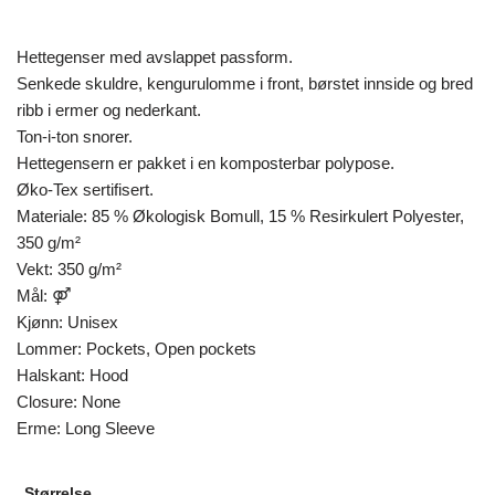
Hettegenser med avslappet passform.
Senkede skuldre, kengurulomme i front, børstet innside og bred
ribb i ermer og nederkant.
Ton-i-ton snorer.
Hettegensern er pakket i en komposterbar polypose.
Øko-Tex sertifisert.
Materiale: 85 % Økologisk Bomull, 15 % Resirkulert Polyester,
350 g/m²
Vekt: 350 g/m²
Mål: ⚤
Kjønn: Unisex
Lommer: Pockets, Open pockets
Halskant: Hood
Closure: None
Erme: Long Sleeve
Størrelse