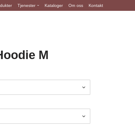
dukter
Tjenester
Kataloger
Om oss
Kontakt
Hoodie M