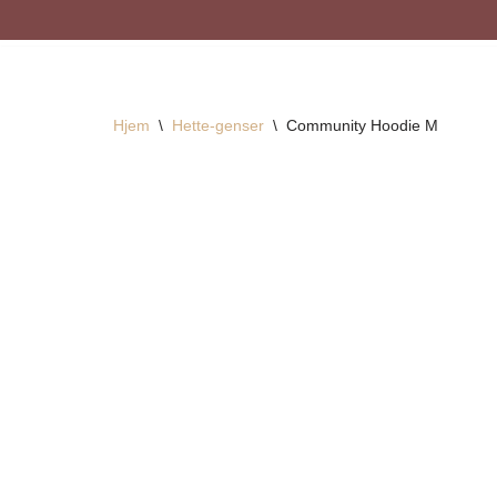
Hopp
til
innholdet
Hjem
\
Hette-genser
\
Community Hoodie M