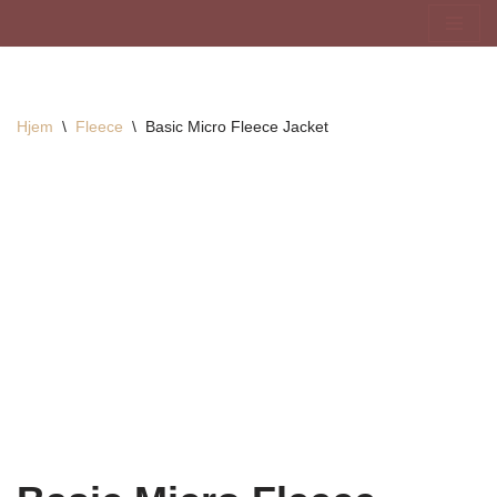
Hopp
til
innholdet
Hjem
\
Fleece
\
Basic Micro Fleece Jacket