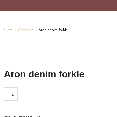
Hopp
til
innholdet
Hjem
\
Grillforkle
\
Aron denim forkle
Aron denim forkle