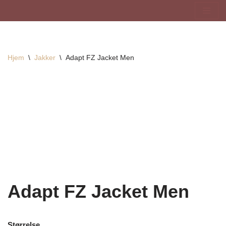
Hopp
til
innholdet
Hjem
\
Jakker
\
Adapt FZ Jacket Men
Adapt FZ Jacket Men
Størrelse