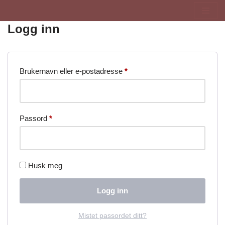
Logg inn
Hopp
til
innholdet
Brukernavn eller e-postadresse
*
Passord
*
Husk meg
Logg inn
Mistet passordet ditt?